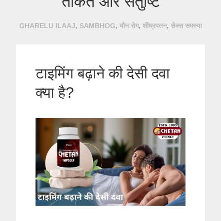
ताकत और संतुष्टि
,
,
,
,
GHARELU ILAAJ
SAMBHOG
यौन रोग
शीघ्रपतन
सेक्स समस्या
टाइमिंग बढ़ाने की देसी दवा
क्या है?