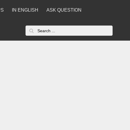
PS
IN ENGLISH
ASK QUESTION
Search
for: