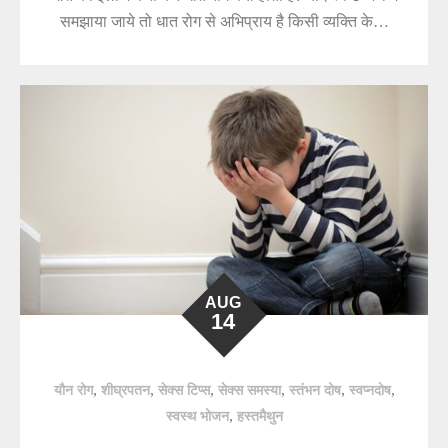
समझाया जाये तो धात रोग से अभिप्राय है किसी व्यक्ति के…
AUG
14
,
,
,
,
,
,
यौन रोग
शीघ्रपतन
सेक्स टिप्स
सेक्स समस्या
स्तंभन दोष
स्वप्नदोष
,
स्वस्थ भोजन
हस्तमैथुन