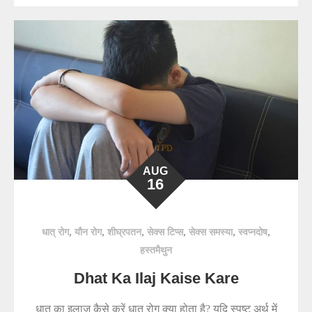
AUG
16
,
,
,
,
,
,
धात् रोग
यौन रोग
शीघ्रपतन
सेक्स टिप्स
सेक्स समस्या
स्वप्नदोष
हस्तमैथुन
Dhat Ka Ilaj Kaise Kare
धात का इलाज कैसे करें धात रोग क्या होता है? यदि स्पष्ट अर्थ में