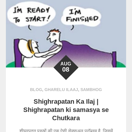
AUG
08
,
,
BLOG
GHARELU ILAAJ
SAMBHOG
Shighrapatan Ka Ilaj |
Shighrapatan ki samasya se
Chutkara
शीघ्रपतन पुरूषों की एक ऐसी सेक्सुअल प्राॅब्लम है, जिसमें