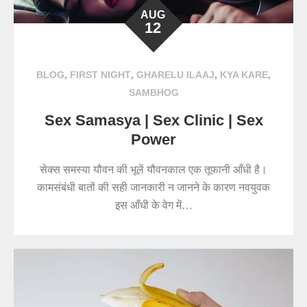
AUG
12
,
,
,
,
BLOG
FIRST NIGHT
GHARELU ILAAJ
KYA KARE
SAMBHOG
Sex Samasya | Sex Clinic | Sex
Power
सेक्स समस्या यौवन की भूलें यौवनकाल एक तूफानी आँधी है।
कामसंबंधी बातों की सही जानकारी न जानने के कारण नवयुवक
इस आँधी के वेग में…