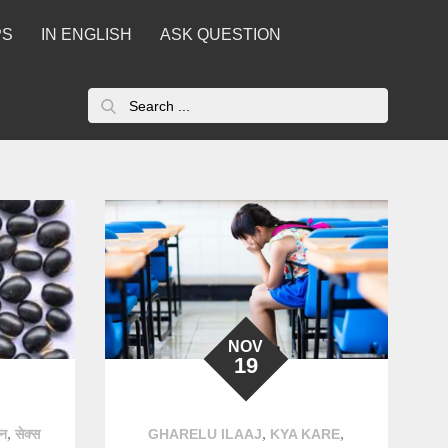
PS
IN ENGLISH
ASK QUESTION
Search
for:
NOV
19
,
,
,
तन
सेक्स
GHARELU ILAAJ
KYA KARE