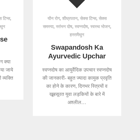
,
,
,
,
स टिप्स
यौन रोग
शीघ्रपतन
सेक्स टिप्स
सेक्स
,
,
,
,
ैथुन
समस्या
स्तंभन दोष
स्वप्नदोष
स्वस्थ भोजन
हस्तमैथुन
ise
Swapandosh Ka
Ayurvedic Upchar
ग क्या
ाया जाये
स्वप्नदोष का आयुर्वेदिक उपचार स्वप्नदोष
 व्यक्ति
की जानकारी- बहुत ज्यादा कामुक प्रवृति
का होने के कारण, दिनभर स्त्रियों व
खूबसूरत युवा लड़कियों के बारे में
अश्लील…