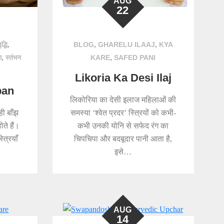
AUG
22
,
,
,
द्धि
BLOG
GHARELU ILAAJ
KYA
,
,
ा
स्तंभन
KARE
SAFED PANI
Likoria Ka Desi Ilaj
pan
लिकोरिया का देसी इलाज महिलाओं की
 ही बाँझ
समस्या ‘श्वेत प्रदर’ स्त्रियों को कभी-
ोते हैं।
कभी उनकी योनि से सफेद रंग का
्त्रियाँ
चिपचिपा और बदबूदार पानी आता है,
…
इसे…
AUG
14