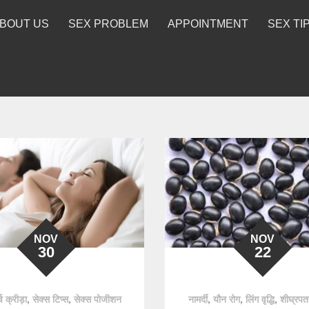
BOUT US
SEX PROBLEM
APPOINTMENT
SEX TI
NOV
NOV
30
22
,
,
,
,
,
्व क्रीड़ा
सेक्स टिप्स
सेक्स पोजीशन
नामर्दी
यौन रोग
लिंग वृद्धि
शीघ्रप