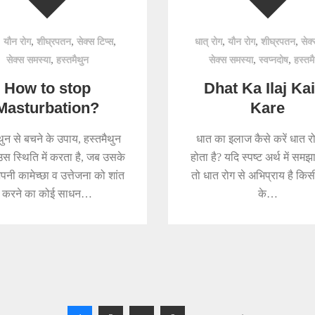
,
,
,
,
,
,
,
यौन रोग
शीघ्रपतन
सेक्स टिप्स
धात् रोग
यौन रोग
शीघ्रपतन
सेक्
,
,
,
सेक्स समस्या
हस्तमैथुन
सेक्स समस्या
स्वप्नदोष
हस्तम
How to stop
Dhat Ka Ilaj Ka
Masturbation?
Kare
थुन से बचने के उपाय, हस्तमैथुन
धात का इलाज कैसे करें धात रो
 उस स्थिति में करता है, जब उसके
होता है? यदि स्पष्ट अर्थ में समझ
पनी कामेच्छा व उत्तेजना को शांत
तो धात रोग से अभिप्राय है किसी
करने का कोई साधन…
के…