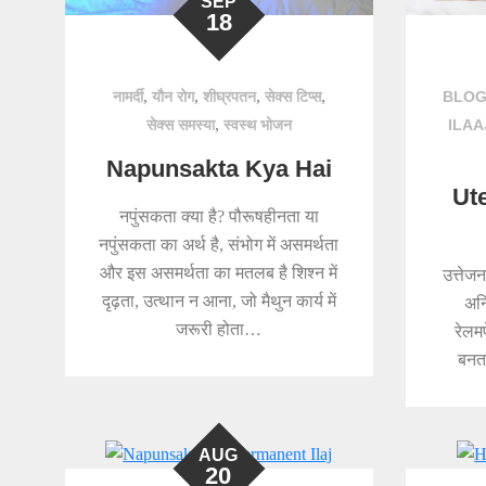
SEP
18
,
,
,
,
नामर्दी
यौन रोग
शीघ्रपतन
सेक्स टिप्स
BLO
,
सेक्स समस्या
स्वस्थ भोजन
ILAA
Napunsakta Kya Hai
Ut
नपुंसकता क्या है? पौरूषहीनता या
नपुंसकता का अर्थ है, संभोग में असमर्थता
और इस असमर्थता का मतलब है शिश्न में
उत्तेज
दृढ़ता, उत्थान न आना, जो मैथुन कार्य में
अन
जरूरी होता…
रेलम
बनता
AUG
20