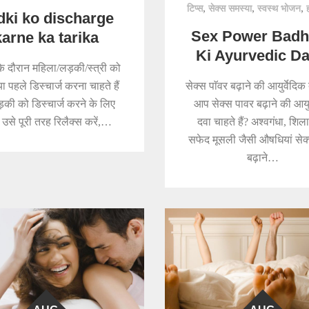
,
,
,
टिप्स
सेक्स समस्या
स्वस्थ भोजन
dki ko discharge
Sex Power Bad
karne ka tarika
Ki Ayurvedic D
के दौरान महिला/लड़की/स्त्री को
या पहले डिस्चार्ज करना चाहते हैं
सेक्स पाॅवर बढ़ाने की आयुर्वेदिक 
़की को डिस्चार्ज करने के लिए
आप सेक्स पावर बढ़ाने की आयुर
 उसे पूरी तरह रिलैक्स करें,…
दवा चाहते हैं? अश्वगंधा, शिल
सफेद मूसली जैसी औषधियां सेक
बढ़ाने…