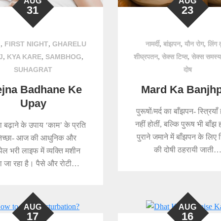
AUG
AUG
31
23
,
,
,
,
,
G
FIRST NIGHT
GHARELU
नामर्दी
बांझपन
यौन रोग
लिंग वृ
,
,
,
,
,
J
KYA KARE
SAMBHOG
शीघ्रपतन
सेक्स टिप्स
सेक्स समस्य
SUHAGRAT
दोष
ejna Badhane Ke
Mard Ka Banjh
Upay
पुरूषों/मर्द का बाँझपन- स्त्रियाँ
नहीं होतीं, बल्कि पुरूष भी बाँझ ह
ना बढ़ाने के उपाय ‘काम’ के प्रति
पुराने जमाने में बाँझपन के लिए स
िच्छा- आज की आधुनिक और
की दोषी ठहरायी जाती
पेल भरी लाइफ में व्यक्ति मशीन
 जा रहा है। पैसे और रोटी…
AUG
AUG
17
16