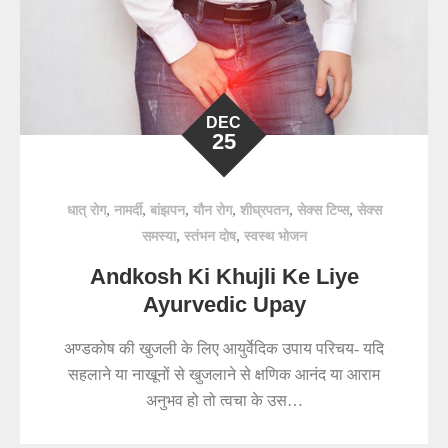
DEC
25
,
,
,
,
,
,
धात् रोग
नामर्दी
बांझपन
यौन रोग
शीघ्रपतन
सेक्स टिप्स
सेक्स
,
,
समस्या
स्तंभन दोष
स्वस्थ भोजन
Andkosh Ki Khujli Ke Liye
Ayurvedic Upay
अण्डकोष की खुजली के लिए आयुर्वेदिक उपाय परिचय- यदि
सहलाने या नाखूनों से खुजलाने से क्षणिक आनंद या आराम
अनुभव हो तो त्वचा के उस…