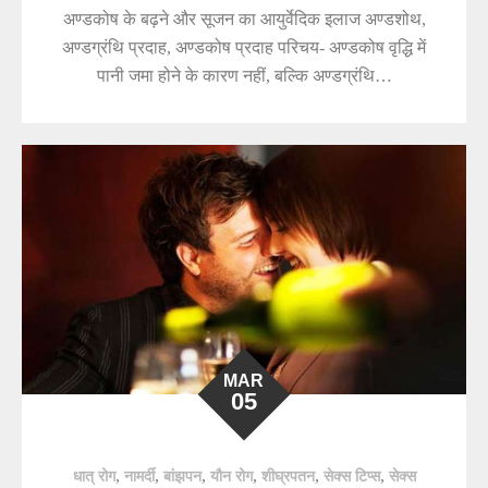
अण्डकोष के बढ़ने और सूजन का आयुर्वेदिक इलाज अण्डशोथ,
अण्डग्रंथि प्रदाह, अण्डकोष प्रदाह परिचय- अण्डकोष वृद्धि में
पानी जमा होने के कारण नहीं, बल्कि अण्डग्रंथि…
MAR
05
,
,
,
,
,
,
धात् रोग
नामर्दी
बांझपन
यौन रोग
शीघ्रपतन
सेक्स टिप्स
सेक्स