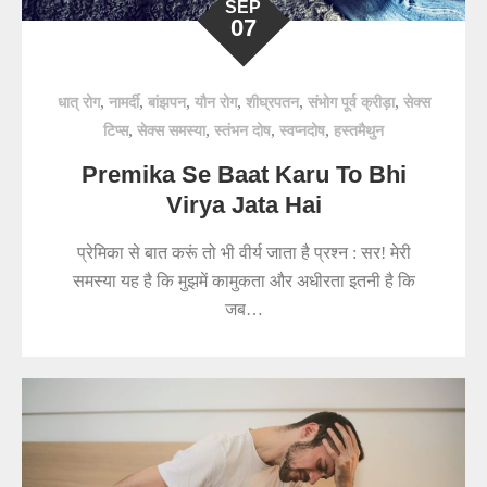
SEP
07
,
,
,
,
,
,
धात् रोग
नामर्दी
बांझपन
यौन रोग
शीघ्रपतन
संभोग पूर्व क्रीड़ा
सेक्स
,
,
,
,
टिप्स
सेक्स समस्या
स्तंभन दोष
स्वप्नदोष
हस्तमैथुन
Premika Se Baat Karu To Bhi
Virya Jata Hai
प्रेमिका से बात करूं तो भी वीर्य जाता है प्रश्न : सर! मेरी
समस्या यह है कि मुझमें कामुकता और अधीरता इतनी है कि
जब…