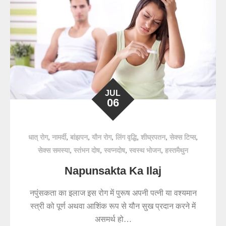
JUL
06
,
,
,
,
,
,
,
धात् रोग
नामर्दी
बांझपन
यौन रोग
लिंग वृद्धि
शीघ्रपतन
सेक्स टिप्स
,
,
,
,
सेक्स समस्या
स्तंभन दोष
स्वप्नदोष
स्वस्थ भोजन
हस्तमैथुन
Napunsakta Ka Ilaj
नपुंसकता का इलाज इस रोग में पुरूष अपनी पत्नी या वश्यमान
स्त्री को पूर्ण अथवा आशिंक रूप से यौन सुख प्रदान करने में
असमर्थ हो…