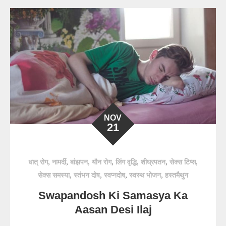
NOV
21
,
,
,
,
,
,
,
धात् रोग
नामर्दी
बांझपन
यौन रोग
लिंग वृद्धि
शीघ्रपतन
सेक्स टिप्स
,
,
,
,
सेक्स समस्या
स्तंभन दोष
स्वप्नदोष
स्वस्थ भोजन
हस्तमैथुन
Swapandosh Ki Samasya Ka
Aasan Desi Ilaj