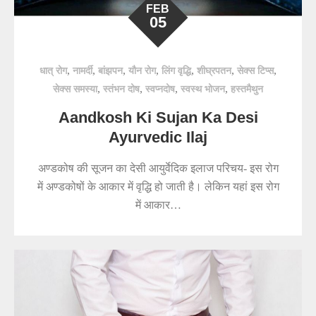
FEB
05
,
,
,
,
,
,
,
धात् रोग
नामर्दी
बांझपन
यौन रोग
लिंग वृद्धि
शीघ्रपतन
सेक्स टिप्स
,
,
,
,
सेक्स समस्या
स्तंभन दोष
स्वप्नदोष
स्वस्थ भोजन
हस्तमैथुन
Aandkosh Ki Sujan Ka Desi
Ayurvedic Ilaj
अण्डकोष की सूजन का देसी आयुर्वेदिक इलाज परिचय- इस रोग
में अण्डकोषों के आकार में वृद्धि हो जाती है। लेकिन यहां इस रोग
में आकार…