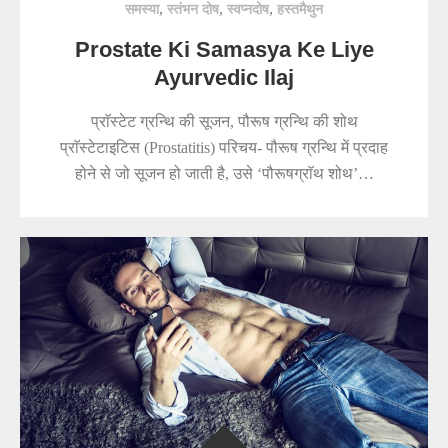
,
,
,
समस्या
स्तंभन दोष
स्वप्नदोष
हस्तमैथुन
Prostate Ki Samasya Ke Liye
Ayurvedic Ilaj
प्राॅस्टेट ग्रन्थि की सूजन, पौरूष ग्रन्थि की शोथ
प्राॅस्टेटाइटिस (Prostatitis) परिचय- पौरूष ग्रन्थि में प्रदाह
होने से जो सूजन हो जाती है, उसे ‘पौरूषग्राॅथ शोथ’…