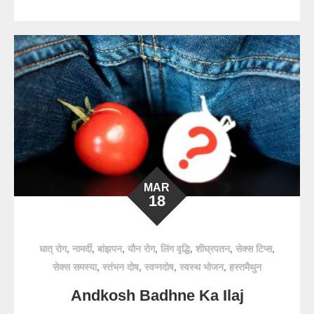
MAR
18
,
,
,
,
,
,
,
धात् रोग
नामर्दी
बांझपन
यौन रोग
लिंग वृद्धि
शीघ्रपतन
सेक्स टिप्स
,
,
,
,
सेक्स समस्या
स्तंभन दोष
स्वप्नदोष
स्वस्थ भोजन
हस्तमैथुन
Andkosh Badhne Ka Ilaj