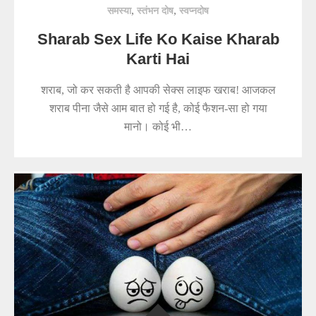
,
,
समस्या
स्तंभन दोष
स्वप्नदोष
Sharab Sex Life Ko Kaise Kharab
Karti Hai
शराब, जो कर सकती है आपकी सेक्स लाइफ खराब! आजकल
शराब पीना जैसे आम बात हो गई है, कोई फैशन-सा हो गया
मानो। कोई भी…