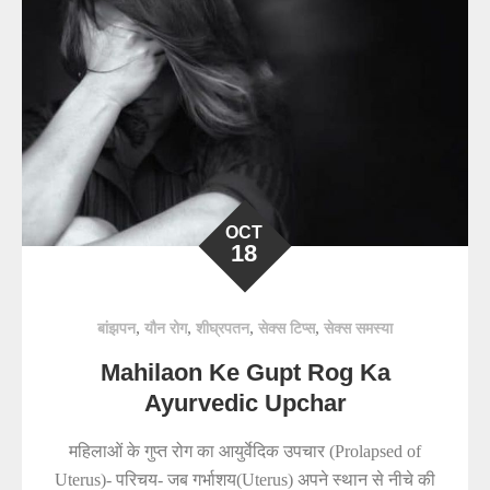
OCT
18
,
,
,
,
बांझपन
यौन रोग
शीघ्रपतन
सेक्स टिप्स
सेक्स समस्या
Mahilaon Ke Gupt Rog Ka
Ayurvedic Upchar
महिलाओं के गुप्त रोग का आयुर्वेदिक उपचार (Prolapsed of
Uterus)- परिचय- जब गर्भाशय(Uterus) अपने स्थान से नीचे की