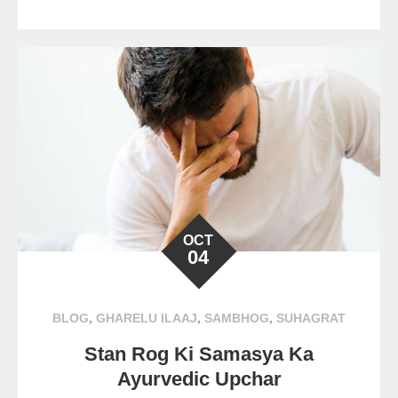
OCT
04
,
,
,
BLOG
GHARELU ILAAJ
SAMBHOG
SUHAGRAT
Stan Rog Ki Samasya Ka
Ayurvedic Upchar