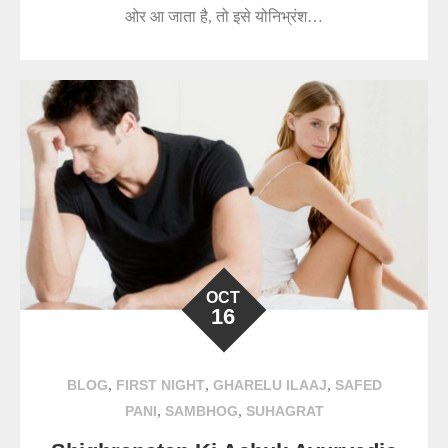
ओर आ जाता है, तो इसे योनिभ्रंश…
OCT
16
,
,
,
BLOG
FIRST NIGHT
GHARELU ILAAJ
SAFED
,
,
PANI
SAMBHOG
SUHAGRAT