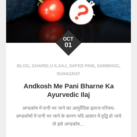
OCT
01
,
,
,
,
BLOG
GHARELU ILAAJ
SAFED PANI
SAMBHOG
SUHAGRAT
Andkosh Me Pani Bharne Ka
Ayurvedic Ilaj
अण्डकोष में पानी भर जाने का आयुर्वेदिक इलाज परिचय-
अण्डकोषों में पानी भर जाने के कारण यदि आकार में वृद्धि हो जाये
तो इसे अण्डकोष…