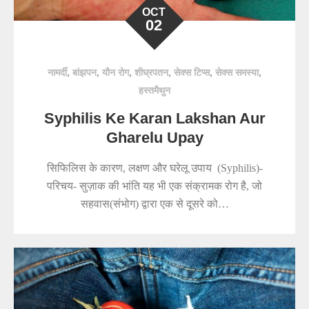
OCT
02
,
,
,
,
,
,
नामर्दी
बांझपन
यौन रोग
शीघ्रपतन
सेक्स टिप्स
सेक्स समस्या
हस्तमैथुन
Syphilis Ke Karan Lakshan Aur
Gharelu Upay
सिफिलिस के कारण, लक्षण और घरेलू उपाय (Syphilis)-
परिचय- सुज़ाक की भांति यह भी एक संक्रामक रोग है, जो
सहवास(संभोग) द्वारा एक से दूसरे को…