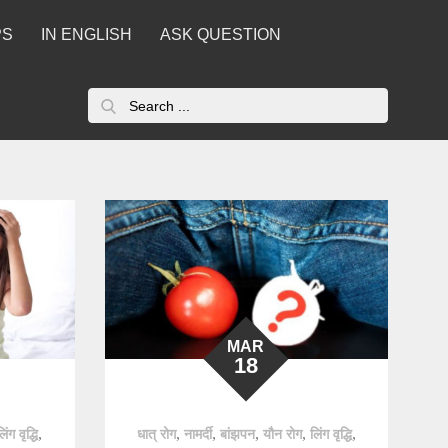
PS
IN ENGLISH
ASK QUESTION
Search
for:
MAR
18
,
,
,
,
,
,
लिंग वृद्धि
धात् रोग
नामर्दी
बांझपन
यौन रोग
लिंग वृद्धि