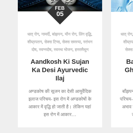
FEB
05
,
,
,
,
,
धात् रोग
नामर्दी
बांझपन
यौन रोग
लिंग वृद्धि
धात् रोग
,
,
,
शीघ्रपतन
सेक्स टिप्स
सेक्स समस्या
स्तंभन
शीघ्र
,
,
,
दोष
स्वप्नदोष
स्वस्थ भोजन
हस्तमैथुन
सेक्स
Aandkosh Ki Sujan
Ba
Ka Desi Ayurvedic
Gh
Ilaj
अण्डकोष की सूजन का देसी आयुर्वेदिक
बाँझपन
इलाज परिचय- इस रोग में अण्डकोषों के
परिचय- 
आकार में वृद्धि हो जाती है। लेकिन यहां
अभाव 
इस रोग में आकार…