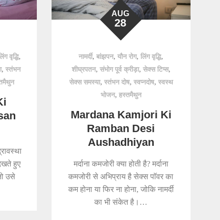
AUG
28
,
,
,
,
,
लिंग वृद्धि
नामर्दी
बांझपन
यौन रोग
लिंग वृद्धि
,
,
,
,
ा
स्तंभन
शीघ्रपतन
संभोग पूर्व क्रीड़ा
सेक्स टिप्स
,
,
,
तमैथुन
सेक्स समस्या
स्तंभन दोष
स्वप्नदोष
स्वस्थ
,
भोजन
हस्तमैथुन
Ki
Mardana Kamjori Ki
san
Ramban Desi
Aushadhiyan
्रावस्था
ेखते हुए
मर्दाना कमजोरी क्या होती है? मर्दाना
तो उसे
कमजोरी से अभिप्राय है सेक्स पाॅवर का
कम होना या फिर ना होना, जोकि नामर्दी
का भी संकेत है।…