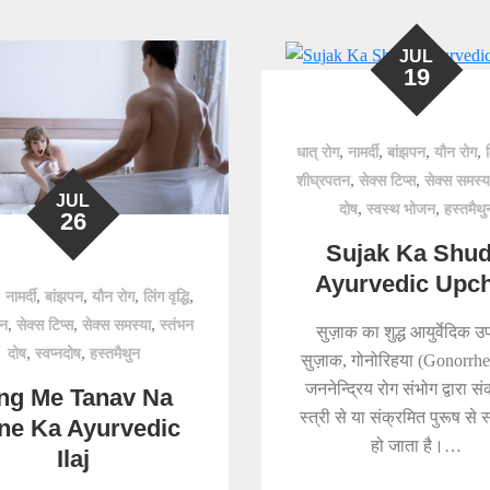
JUL
19
,
,
,
,
धात् रोग
नामर्दी
बांझपन
यौन रोग
,
,
शीघ्रपतन
सेक्स टिप्स
सेक्स समस्य
JUL
,
,
दोष
स्वस्थ भोजन
हस्तमैथु
26
Sujak Ka Shu
Ayurvedic Upc
,
,
,
,
,
नामर्दी
बांझपन
यौन रोग
लिंग वृद्धि
,
,
,
तन
सेक्स टिप्स
सेक्स समस्या
स्तंभन
सुज़ाक का शुद्ध आयुर्वेदिक 
,
,
दोष
स्वप्नदोष
हस्तमैथुन
सुज़ाक, गोनोरिहया (Gonorrhe
जननेन्द्रिय रोग संभोग द्वारा स
ng Me Tanav Na
स्त्री से या संक्रमित पुरूष से स
ne Ka Ayurvedic
हो जाता है।…
Ilaj