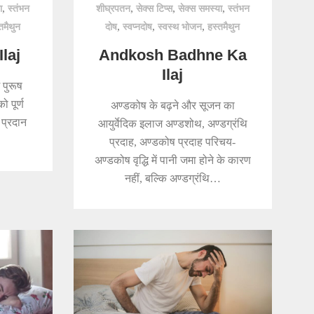
,
,
,
,
ा
स्तंभन
शीघ्रपतन
सेक्स टिप्स
सेक्स समस्या
स्तंभन
,
,
,
तमैथुन
दोष
स्वप्नदोष
स्वस्थ भोजन
हस्तमैथुन
laj
Andkosh Badhne Ka
Ilaj
 पुरूष
ो पूर्ण
अण्डकोष के बढ़ने और सूजन का
प्रदान
आयुर्वेदिक इलाज अण्डशोथ, अण्डग्रंथि
प्रदाह, अण्डकोष प्रदाह परिचय-
अण्डकोष वृद्धि में पानी जमा होने के कारण
नहीं, बल्कि अण्डग्रंथि…