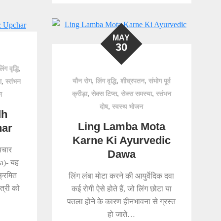
MAY
30
,
लिंग वृद्धि
,
,
,
यौन रोग
लिंग वृद्धि
शीघ्रपतन
संभोग पूर्व
,
ा
स्तंभन
,
,
,
क्रीड़ा
सेक्स टिप्स
सेक्स समस्या
स्तंभन
न
,
दोष
स्वस्थ भोजन
dh
Ling Lamba Mota
har
Karne Ki Ayurvedic
उपचार
Dawa
a)- यह
ंक्रमित
लिंग लंबा मोटा करने की आयुर्वेदिक दवा
्त्री को
कई रोगी ऐसे होते हैं, जो लिंग छोटा या
पतला होने के कारण हीनभावना से ग्रस्त
हो जाते…