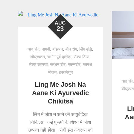
AUG
23
,
,
,
,
,
धात् रोग
नामर्दी
बांझपन
यौन रोग
लिंग वृद्धि
,
,
,
शीघ्रपतन
संभोग पूर्व क्रीड़ा
सेक्स टिप्स
,
,
,
सेक्स समस्या
स्तंभन दोष
स्वप्नदोष
स्वस्थ
,
भोजन
हस्तमैथुन
धात् रोग
Ling Me Josh Na
शीघ्रप
Aane Ki Ayurvedic
Chikitsa
Li
लिंग में जोश न आने की आयुर्वेदिक
Aa
चिकित्सा- कई पुरूषों के शिश्न में जोश
उत्पन्न नहीं होता। रोगी इस अवस्था को