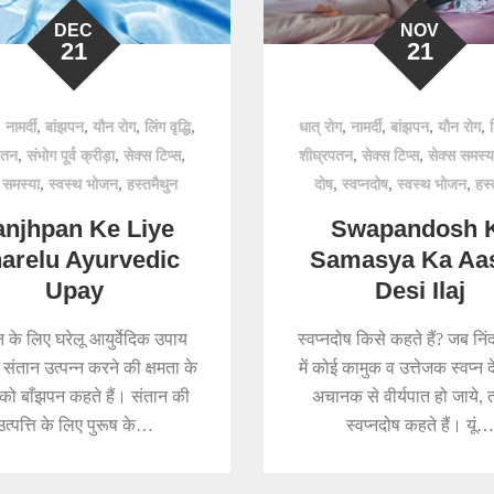
DEC
NOV
21
21
,
,
,
,
,
,
,
,
,
नामर्दी
बांझपन
यौन रोग
लिंग वृद्धि
धात् रोग
नामर्दी
बांझपन
यौन रोग
,
,
,
,
,
पतन
संभोग पूर्व क्रीड़ा
सेक्स टिप्स
शीघ्रपतन
सेक्स टिप्स
सेक्स समस्य
,
,
,
,
,
 समस्या
स्वस्थ भोजन
हस्तमैथुन
दोष
स्वप्नदोष
स्वस्थ भोजन
हस्
njhpan Ke Liye
Swapandosh 
arelu Ayurvedic
Samasya Ka Aa
Upay
Desi Ilaj
 के लिए घरेलू आयुर्वेदिक उपाय
स्वप्नदोष किसे कहते हैं? जब निंद
संतान उत्पन्न करने की क्षमता के
में कोई कामुक व उत्तेजक स्वप्न द
को बाँझपन कहते हैं। संतान की
अचानक से वीर्यपात हो जाये, 
उत्पत्ति के लिए पुरूष के…
स्वप्नदोष कहते हैं। यूं…