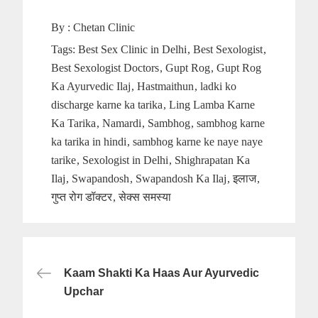
By :
Chetan Clinic
Tags:
Best Sex Clinic in Delhi
Best Sexologist
Best Sexologist Doctors
Gupt Rog
Gupt Rog
Ka Ayurvedic Ilaj
Hastmaithun
ladki ko
discharge karne ka tarika
Ling Lamba Karne
Ka Tarika
Namardi
Sambhog
sambhog karne
ka tarika in hindi
sambhog karne ke naye naye
tarike
Sexologist in Delhi
Shighrapatan Ka
Ilaj
Swapandosh
Swapandosh Ka Ilaj
इलाज
गुप्त रोग डॉक्टर
सेक्स समस्या
Post
Kaam Shakti Ka Haas Aur Ayurvedic
navigation
Upchar