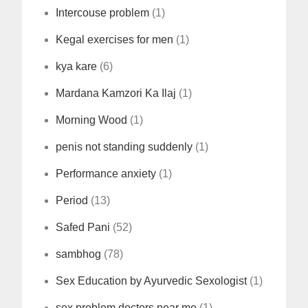
Intercouse problem
(1)
Kegal exercises for men
(1)
kya kare
(6)
Mardana Kamzori Ka Ilaj
(1)
Morning Wood
(1)
penis not standing suddenly
(1)
Performance anxiety
(1)
Period
(13)
Safed Pani
(52)
sambhog
(78)
Sex Education by Ayurvedic Sexologist
(1)
sex problem doctors near me
(1)