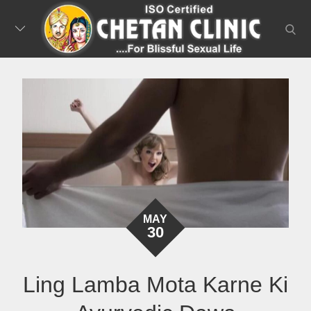
Skip
to
searc
content
MAY
30
Ling Lamba Mota Karne Ki