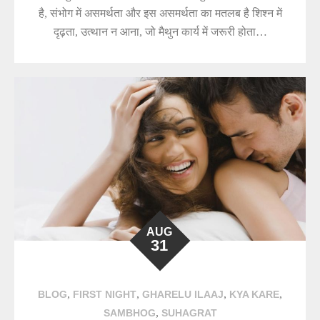
है, संभोग में असमर्थता और इस असमर्थता का मतलब है शिश्न में
दृढ़ता, उत्थान न आना, जो मैथुन कार्य में जरूरी होता…
AUG
31
,
,
,
,
BLOG
FIRST NIGHT
GHARELU ILAAJ
KYA KARE
,
SAMBHOG
SUHAGRAT