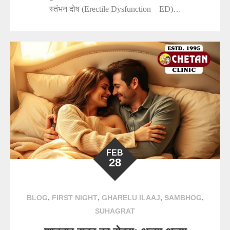
स्तंभन दोष (Erectile Dysfunction – ED)…
FEB
28
,
,
,
,
BLOG
FIRST NIGHT
GHARELU ILAAJ
SAMBHOG
SUHAGRAT