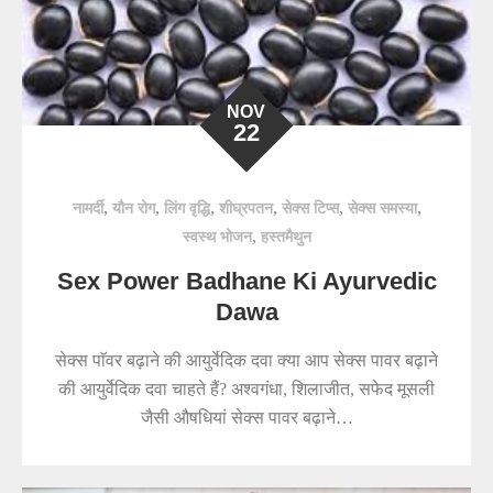
NOV
22
,
,
,
,
,
,
नामर्दी
यौन रोग
लिंग वृद्धि
शीघ्रपतन
सेक्स टिप्स
सेक्स समस्या
,
स्वस्थ भोजन
हस्तमैथुन
Sex Power Badhane Ki Ayurvedic
Dawa
सेक्स पाॅवर बढ़ाने की आयुर्वेदिक दवा क्या आप सेक्स पावर बढ़ाने
की आयुर्वेदिक दवा चाहते हैं? अश्वगंधा, शिलाजीत, सफेद मूसली
जैसी औषधियां सेक्स पावर बढ़ाने…