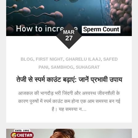
MAR
27
,
,
,
BLOG
FIRST NIGHT
GHARELU ILAAJ
SAFED
,
,
PANI
SAMBHOG
SUHAGRAT
तेजी से स्पर्म काउंट बढ़ाएं: जानें प्रभावी उपाय
आजकल की भागदौड़ भरी जिंदगी और अस्वस्थ जीवनशैली के
कारण पुरुषों में स्पर्म काउंट कम होना एक आम समस्या बन गई
है। यह समस्या न…