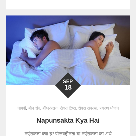
SEP
18
,
,
,
,
,
नामर्दी
यौन रोग
शीघ्रपतन
सेक्स टिप्स
सेक्स समस्या
स्वस्थ भोजन
Napunsakta Kya Hai
नपुंसकता क्या है? पौरूषहीनता या नपुंसकता का अर्थ