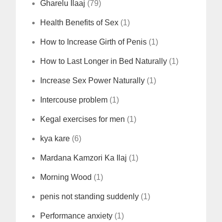
Gharelu Ilaaj
(79)
Health Benefits of Sex
(1)
How to Increase Girth of Penis
(1)
How to Last Longer in Bed Naturally
(1)
Increase Sex Power Naturally
(1)
Intercouse problem
(1)
Kegal exercises for men
(1)
kya kare
(6)
Mardana Kamzori Ka Ilaj
(1)
Morning Wood
(1)
penis not standing suddenly
(1)
Performance anxiety
(1)