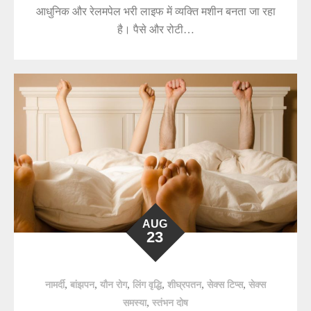
आधुनिक और रेलमपेल भरी लाइफ में व्यक्ति मशीन बनता जा रहा
है। पैसे और रोटी…
AUG
23
,
,
,
,
,
,
नामर्दी
बांझपन
यौन रोग
लिंग वृद्धि
शीघ्रपतन
सेक्स टिप्स
सेक्स
,
समस्या
स्तंभन दोष