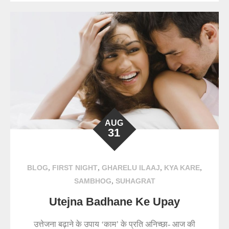
AUG
31
,
,
,
,
BLOG
FIRST NIGHT
GHARELU ILAAJ
KYA KARE
,
SAMBHOG
SUHAGRAT
Utejna Badhane Ke Upay
उत्तेजना बढ़ाने के उपाय ‘काम’ के प्रति अनिच्छा- आज की