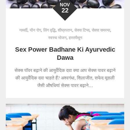
NOV
22
,
,
,
,
,
,
नामर्दी
यौन रोग
लिंग वृद्धि
शीघ्रपतन
सेक्स टिप्स
सेक्स समस्या
,
स्वस्थ भोजन
हस्तमैथुन
Sex Power Badhane Ki Ayurvedic
Dawa
सेक्स पाॅवर बढ़ाने की आयुर्वेदिक दवा क्या आप सेक्स पावर बढ़ाने
की आयुर्वेदिक दवा चाहते हैं? अश्वगंधा, शिलाजीत, सफेद मूसली
जैसी औषधियां सेक्स पावर बढ़ाने…