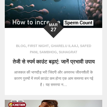
MAR
27
,
,
,
BLOG
FIRST NIGHT
GHARELU ILAAJ
SAFED
,
,
PANI
SAMBHOG
SUHAGRAT
तेजी से स्पर्म काउंट बढ़ाएं: जानें प्रभावी उपाय
आजकल की भागदौड़ भरी जिंदगी और अस्वस्थ जीवनशैली के
कारण पुरुषों में स्पर्म काउंट कम होना एक आम समस्या बन गई
है। यह समस्या न…