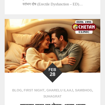
स्तंभन दोष (Erectile Dysfunction – ED)…
FEB
28
,
,
,
,
BLOG
FIRST NIGHT
GHARELU ILAAJ
SAMBHOG
SUHAGRAT