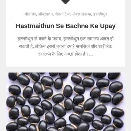
,
,
,
,
यौन रोग
शीघ्रपतन
सेक्स टिप्स
सेक्स समस्या
हस्तमैथुन
Hastmaithun Se Bachne Ke Upay
हस्तमैथुन से बचने के उपाय, हस्तमैथुन एक सामान्य आदत हो
सकती है, लेकिन इससे बचना हमारे मानसिक और शारीरिक
स्वास्थ्य के लिए अच्छा होता है।…