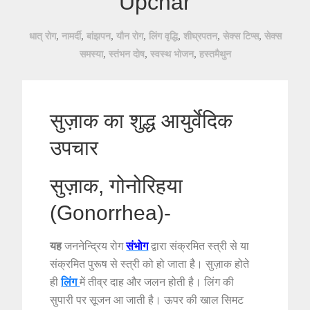
Upchar
,
,
,
,
,
,
,
धात् रोग
नामर्दी
बांझपन
यौन रोग
लिंग वृद्धि
शीघ्रपतन
सेक्स टिप्स
सेक्स
,
,
,
समस्या
स्तंभन दोष
स्वस्थ भोजन
हस्तमैथुन
सुज़ाक का शुद्ध आयुर्वेदिक
उपचार
सुज़ाक, गोनोरिहया
(Gonorrhea)-
यह
जननेन्द्रिय रोग
संभोग
द्वारा संक्रमित स्त्री से या
संक्रमित पुरूष से स्त्री को हो जाता है। सुज़ाक होते
ही
लिंग
में तीव्र दाह और जलन होती है। लिंग की
सुपारी पर सूजन आ जाती है। ऊपर की खाल सिमट