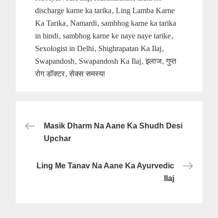
discharge karne ka tarika
Ling Lamba Karne
Ka Tarika
Namardi
sambhog karne ka tarika
in hindi
sambhog karne ke naye naye tarike
Sexologist in Delhi
Shighrapatan Ka Ilaj
Swapandosh
Swapandosh Ka Ilaj
इलाज
गुप्त
रोग डॉक्टर
सेक्स समस्या
Post
Masik Dharm Na Aane Ka Shudh Desi
navigation
Upchar
Ling Me Tanav Na Aane Ka Ayurvedic
Ilaj