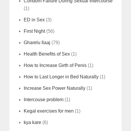
Condom Failure During Sexual Intercourse
(1)
ED in Sex
(3)
First Night
(56)
Gharelu Ilaaj
(79)
Health Benefits of Sex
(1)
How to Increase Girth of Penis
(1)
How to Last Longer in Bed Naturally
(1)
Increase Sex Power Naturally
(1)
Intercouse problem
(1)
Kegal exercises for men
(1)
kya kare
(6)