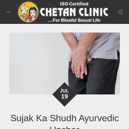
Skip
to
searc
content
JUL
19
Sujak Ka Shudh Ayurvedic