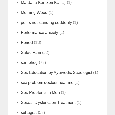
Mardana Kamzori Ka Ilaj
(1)
Morning Wood
(1)
penis not standing suddenly
(1)
Performance anxiety
(1)
Period
(13)
Safed Pani
(52)
sambhog
(78)
Sex Education by Ayurvedic Sexologist
(1)
sex problem doctors near me
(1)
Sex Problems in Men
(1)
Sexual Dysfunction Treatment
(1)
suhagrat
(58)