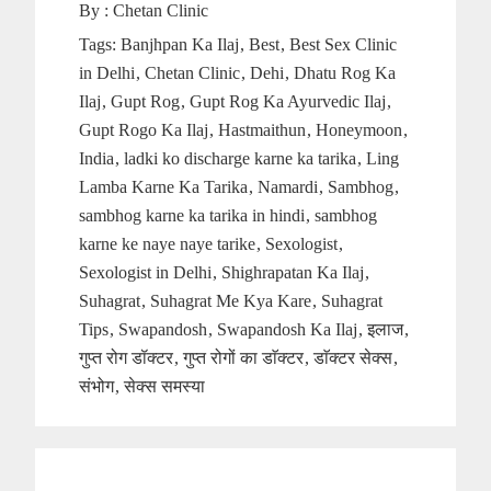
By :
Chetan Clinic
Tags:
Banjhpan Ka Ilaj
Best
Best Sex Clinic
in Delhi
Chetan Clinic
Dehi
Dhatu Rog Ka
Ilaj
Gupt Rog
Gupt Rog Ka Ayurvedic Ilaj
Gupt Rogo Ka Ilaj
Hastmaithun
Honeymoon
India
ladki ko discharge karne ka tarika
Ling
Lamba Karne Ka Tarika
Namardi
Sambhog
sambhog karne ka tarika in hindi
sambhog
karne ke naye naye tarike
Sexologist
Sexologist in Delhi
Shighrapatan Ka Ilaj
Suhagrat
Suhagrat Me Kya Kare
Suhagrat
Tips
Swapandosh
Swapandosh Ka Ilaj
इलाज
गुप्त रोग डॉक्टर
गुप्त रोगों का डाॅक्टर
डाॅक्टर सेक्स
संभोग
सेक्स समस्या