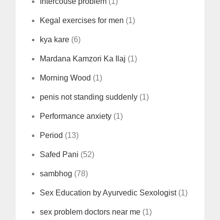
Intercouse problem
(1)
Kegal exercises for men
(1)
kya kare
(6)
Mardana Kamzori Ka Ilaj
(1)
Morning Wood
(1)
penis not standing suddenly
(1)
Performance anxiety
(1)
Period
(13)
Safed Pani
(52)
sambhog
(78)
Sex Education by Ayurvedic Sexologist
(1)
sex problem doctors near me
(1)