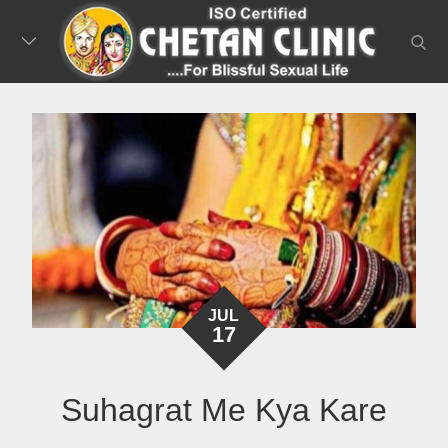
Skip
to
searc
content
JUL
17
Suhagrat Me Kya Kare