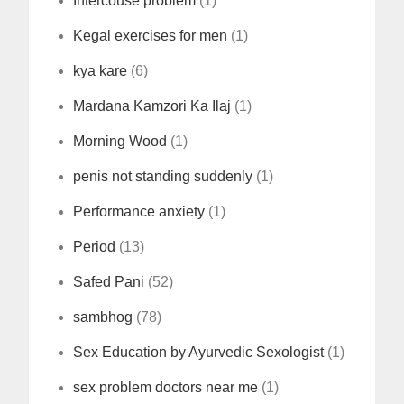
Intercouse problem
(1)
Kegal exercises for men
(1)
kya kare
(6)
Mardana Kamzori Ka Ilaj
(1)
Morning Wood
(1)
penis not standing suddenly
(1)
Performance anxiety
(1)
Period
(13)
Safed Pani
(52)
sambhog
(78)
Sex Education by Ayurvedic Sexologist
(1)
sex problem doctors near me
(1)