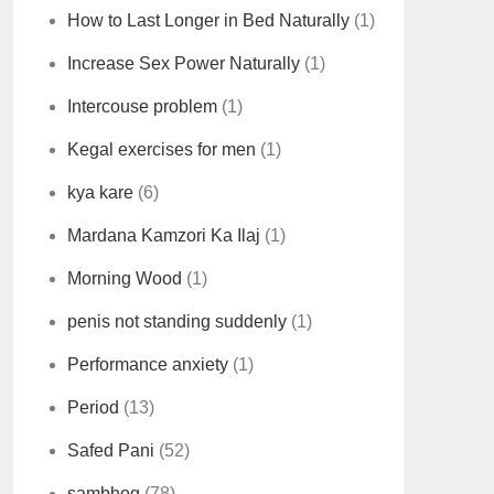
How to Last Longer in Bed Naturally
(1)
Increase Sex Power Naturally
(1)
Intercouse problem
(1)
Kegal exercises for men
(1)
kya kare
(6)
Mardana Kamzori Ka Ilaj
(1)
Morning Wood
(1)
penis not standing suddenly
(1)
Performance anxiety
(1)
Period
(13)
Safed Pani
(52)
sambhog
(78)