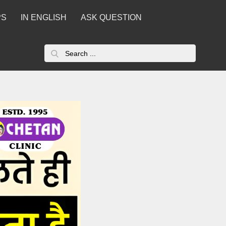
PS
IN ENGLISH
ASK QUESTION
Search
for: