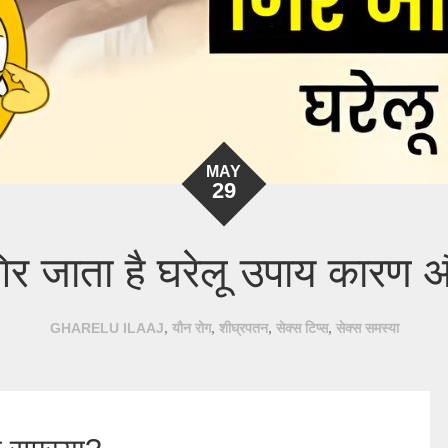
MAY
29
गिर जाता है घरेलू उपाय कारण
,
,
,
,
GHARELU ILAAJ
यौन रोग
शीघ्रपतन
सेक्स टिप्स
सेक्स समस्या