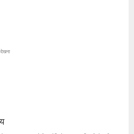
 देखना
ाय