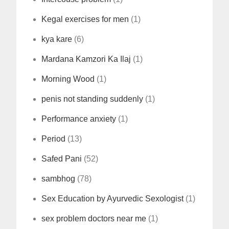
Kegal exercises for men
(1)
kya kare
(6)
Mardana Kamzori Ka Ilaj
(1)
Morning Wood
(1)
penis not standing suddenly
(1)
Performance anxiety
(1)
Period
(13)
Safed Pani
(52)
sambhog
(78)
Sex Education by Ayurvedic Sexologist
(1)
sex problem doctors near me
(1)