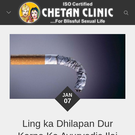
Skip
to
searc
content
JAN
07
Ling ka Dhilapan Dur