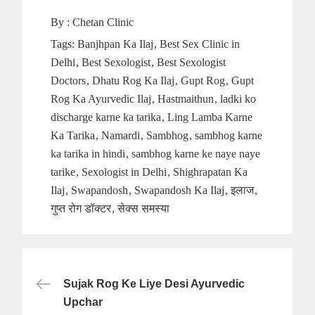
By :
Chetan Clinic
Tags:
Banjhpan Ka Ilaj
Best Sex Clinic in
Delhi
Best Sexologist
Best Sexologist
Doctors
Dhatu Rog Ka Ilaj
Gupt Rog
Gupt
Rog Ka Ayurvedic Ilaj
Hastmaithun
ladki ko
discharge karne ka tarika
Ling Lamba Karne
Ka Tarika
Namardi
Sambhog
sambhog karne
ka tarika in hindi
sambhog karne ke naye naye
tarike
Sexologist in Delhi
Shighrapatan Ka
Ilaj
Swapandosh
Swapandosh Ka Ilaj
इलाज
गुप्त रोग डॉक्टर
सेक्स समस्या
Post
Sujak Rog Ke Liye Desi Ayurvedic
navigation
Upchar