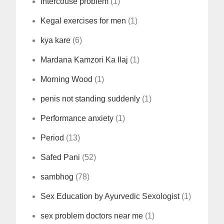
Intercouse problem
(1)
Kegal exercises for men
(1)
kya kare
(6)
Mardana Kamzori Ka Ilaj
(1)
Morning Wood
(1)
penis not standing suddenly
(1)
Performance anxiety
(1)
Period
(13)
Safed Pani
(52)
sambhog
(78)
Sex Education by Ayurvedic Sexologist
(1)
sex problem doctors near me
(1)